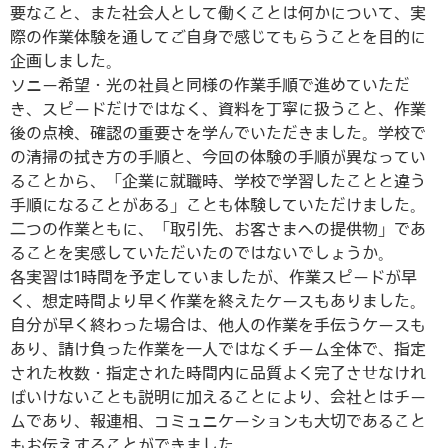
要なこと、また社会人として働くことは何かについて、実
際の作業体験を通してご自身で感じてもらうことを目的に
企画しました。
ソニー希望・光の社員と同様の作業手順で進めていただ
き、スピードだけではなく、資料を丁寧に扱うこと、作業
後の点検、確認の重要さを学んでいただきました。学校で
の清掃の拭き方の手順と、今回の体験の手順が異なってい
ることから、「企業に就職時、学校で学習したことと違う
手順になることがある」ことも体験していただけました。
二つの作業ともに、「取引先、お客さまへの提供物」であ
ることを実感していただいたのではないでしょうか。
各実習は1時間を予定していましたが、作業スピードが早
く、想定時間より早く作業を終えたケースもありました。
自分が早く終わった場合は、他人の作業を手伝うケースも
あり、請け負った作業を一人ではなくチーム全体で、指定
された枚数・指定された時間内に品質よく完了させなけれ
ばいけないことも説明に加えることにより、会社とはチー
ムであり、報連相、コミュニケーションも大切であること
もお伝えすることができました。