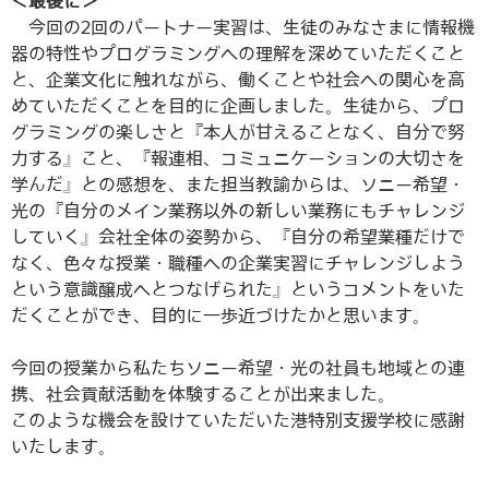
＜最後に＞
今回の2回のパートナー実習は、生徒のみなさまに情報機
器の特性やプログラミングへの理解を深めていただくこと
と、企業文化に触れながら、働くことや社会への関心を高
めていただくことを目的に企画しました。生徒から、プロ
グラミングの楽しさと『本人が甘えることなく、自分で努
力する』こと、『報連相、コミュニケーションの大切さを
学んだ』との感想を、また担当教諭からは、ソニー希望・
光の『自分のメイン業務以外の新しい業務にもチャレンジ
していく』会社全体の姿勢から、『自分の希望業種だけで
なく、色々な授業・職種への企業実習にチャレンジしよう
という意識醸成へとつなげられた』というコメントをいた
だくことができ、目的に一歩近づけたかと思います。
今回の授業から私たちソニー希望・光の社員も地域との連
携、社会貢献活動を体験することが出来ました。
このような機会を設けていただいた港特別支援学校に感謝
いたします。